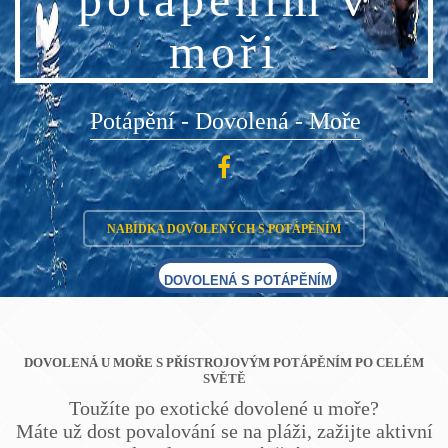
moři
Potápění - Dovolená - Moře
NABÍDKA DOVOLENÝCH S POTÁPĚNÍM
DOVOLENÁ S POTÁPĚNÍM
DOVOLENÁ U MOŘE S PŘÍSTROJOVÝM POTÁPĚNÍM PO CELÉM
SVĚTĚ
Toužíte po exotické dovolené u moře?
Máte už dost povalování se na pláži, zažijte aktivní