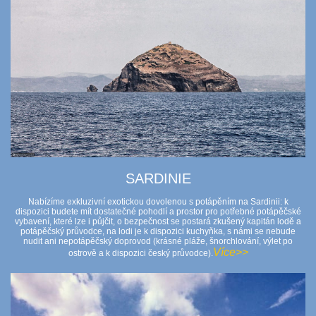
SARDINIE
Nabízíme exkluzivní exotickou dovolenou s potápěním na Sardinii: k
dispozici budete mít dostatečné pohodlí a prostor pro potřebné potápěčské
vybavení, které lze i půjčit, o bezpečnost se postará zkušený kapitán lodě a
potápěčský průvodce, na lodi je k dispozici kuchyňka, s námi se nebude
nudit ani nepotápěčský doprovod (krásné pláže, šnorchlování, výlet po
Více>>
ostrově a k dispozici český průvodce).