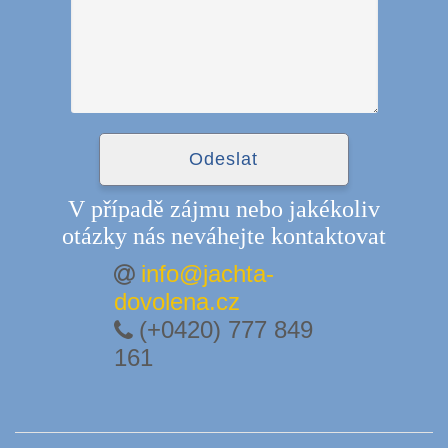
V případě zájmu nebo jakékoliv
otázky nás neváhejte kontaktovat
info@jachta-
dovolena.cz
(+0420) 777 849
161