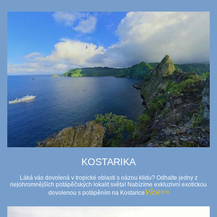
KOSTARIKA
Láká vás dovolená v tropické oblasti s oázou klidu? Odhalte jedny z
nejohromnějších potápěčských lokalit světa! Nabízíme exkluzivní exotickou
Více>>
dovolenou s potápěním na Kostarice