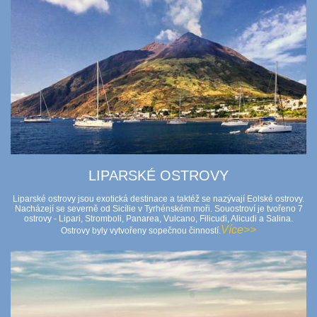
LIPARSKÉ OSTROVY
Liparské ostrovy jsou exotická destinace a taktéž se nazývají Eolské ostrovy.
Nacházejí se severně od Sicílie v Tyrhénském moři. Souostroví je tvořeno 7
ostrovy - Lipari, Stromboli, Panarea, Vulcano, Filicudi, Alicudi a Salina.
Více>>
Ostrovy byly vytvořeny sopečnou činností.