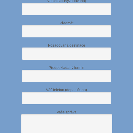
Váš email (vyžadováno)
Předmět
Požadovaná destinace
Předpokladaný termín
Váš telefon (doporučeno)
Vaše zpráva