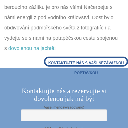
beroucího zážitku je pro nás vším! Načerpejte s
námi energii z pod vodního království. Dost bylo
obdivování podmořského světa z fotografiích a
vydejte se s námi na potápěčskou cestu spojenou
s
dovolenou na jachtě
!
KONTAKTUJTE NÁS S VAŠÍ NEZÁVAZNOU
POPTÁVKOU
Kontaktujte nás a rezervujte si
dovolenou jak má být
Vaše jméno (vyžadováno)