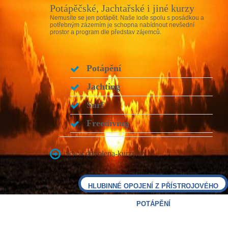
Potápěčské, Jachtařské i jiné kurzy
Nemusíte se jen potápět. Naše loďe spolu s posádkou a
potřebným zázemím je schopna nabídnout nevšední
prostor a program dle představ zájemců.
Potápění
Jachting
Surf
Freediving
www.dovolena-kurzy.cz
HLUBINNÉ OPOJENÍ Z PŘÍSTROJOVÉHO
POTÁPĚNÍ