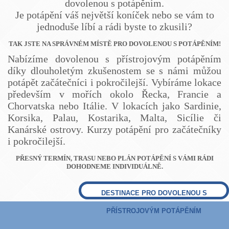
dovolenou s potápěním.
Je potápění váš největší koníček nebo se vám to
jednoduše líbí a rádi byste to zkusili?
TAK JSTE NA SPRÁVNÉM MÍSTĚ PRO DOVOLENOU S POTÁPĚNÍM!
Nabízíme dovolenou s přístrojovým potápěním
díky dlouholetým zkušenostem se s námi můžou
potápět začátečníci i pokročilejší. Vybíráme lokace
především v mořích okolo Řecka, Francie a
Chorvatska nebo Itálie. V lokacích jako Sardinie,
Korsika, Palau, Kostarika, Malta, Sicílie či
Kanárské ostrovy. Kurzy potápění pro začátečníky
i pokročilejší.
PŘESNÝ TERMÍN, TRASU NEBO PLÁN POTÁPĚNÍ S VÁMI RÁDI
DOHODNEME INDIVIDUÁLNĚ.
DESTINACE PRO DOVOLENOU S
PŘÍSTROJOVÝM POTÁPĚNÍM