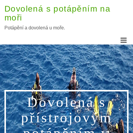
Dovolená s potápěním na
moři
Potápění a dovolená u moře.
Dovolená s
přístrojovým
potápěním v