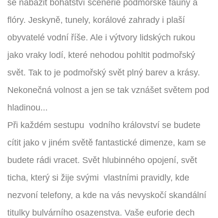
se nabažit bohatství scenérie podmořské fauny a
flóry. Jeskyně, tunely, korálové zahrady i plaší
obyvatelé vodní říše. Ale i výtvory lidských rukou
jako vraky lodí, které nehodou pohltit podmořský
svět. Tak to je podmořský svět plný barev a krásy.
Nekonečná volnost a jen se tak vznášet světem pod
hladinou...
Při každém sestupu vodního království se budete
cítit jako v jiném světě fantastické dimenze, kam se
budete rádi vracet. Svět hlubinného opojení, svět
ticha, který si žije svými vlastními pravidly, kde
nezvoní telefony, a kde na vás nevyskočí skandální
titulky bulvárního osazenstva. Vaše euforie dech