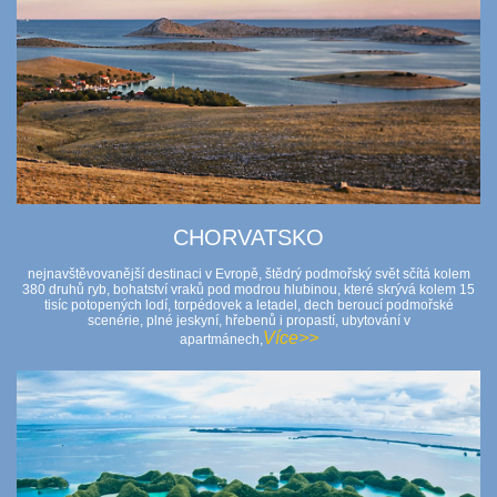
CHORVATSKO
nejnavštěvovanější destinaci v Evropě, štědrý podmořský svět sčítá kolem
380 druhů ryb, bohatství vraků pod modrou hlubinou, které skrývá kolem 15
tisíc potopených lodí, torpédovek a letadel, dech beroucí podmořské
scenérie, plné jeskyní, hřebenů i propastí, ubytování v
Více>>
apartmánech,