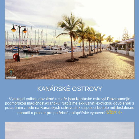
KANÁRSKÉ OSTROVY
Vynikající volbou dovolené u moře jsou Kanárské ostrovy! Prozkoumejte
podmořskou magičnost Atlantiku! Nabízíme exkluzivní exotickou dovolenou s
potápěním z lodě na Kanárských ostrovech k dispozici budete mít dostatečné
Více>>
pohodlí a prostor pro potřebné potápěčské vybavení.