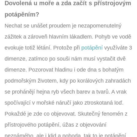
Dovolená u moře a zda začít s přístrojovým
potápěním?
Nechat se unášet proudem je nezapomenutelný
zážitek a zároveň hlavním lákadlem. Pohyb ve vodě
evokuje totiž létání. Protože při
potápění
využíváte 3
dimenze, zatímco po souši nám musí vystačit dvě
dimenze. Pozorovat hladinu i ode dna s bohatým
podmořským životem, kdy po korálových zahradách
se prohánějí hejna ryb všech barev a tvarů. A vrak
spočívající v mořské náručí jako ztroskotaná loď.
Pokaždé je zde co objevovat. Skutečný fenomén z
přístrojového potápění, úžas z objevování
neznámého, ale i klid a pohoda, tak to je potápění.