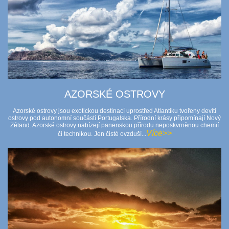
AZORSKÉ OSTROVY
Azorské ostrovy jsou exotickou destinací uprostřed Atlantiku tvořeny devíti
ostrovy pod autonomní součástí Portugalska. Přírodní krásy připomínají Nový
Zéland. Azorské ostrovy nabízejí panenskou přírodu neposkvrněnou chemií
Více>>
či technikou. Jen čisté ovzduší...