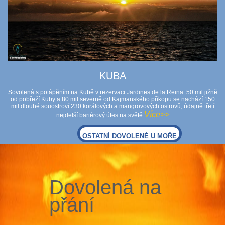
KUBA
Sovolená s potápěním na Kubě v rezervaci Jardines de la Reina. 50 mil jižně
od pobřeží Kuby a 80 mil severně od Kajmanského příkopu se nachází 150
mil dlouhé souostroví 230 korálových a mangrovových ostrovů, údajně třetí
Více>>
nejdelší bariérový útes na světě.
OSTATNÍ DOVOLENÉ U MOŘE
Dovolená na
přání