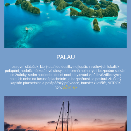
PALAU
ostrovní státeček, který patří do desítky nejlepších světových lokalit k
potápění, nedotčené korálové útesy a ohromná hejna ryb i bezpečné setkání
se žraloky, sedm nocí nebo deset nocí, ubytování v pětihvězdičkových
hotelích nebo na luxusní plachetnici, o bezpečnost se postará zkušený
kapitán plachetnice a potápěčský průvodce, transfer z letiště, NITROX
Více>>
32%