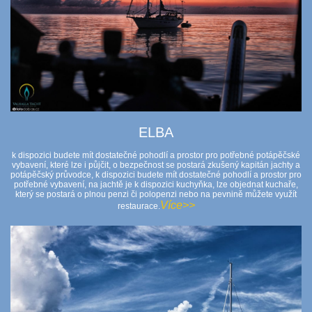
ELBA
k dispozici budete mít dostatečné pohodlí a prostor pro potřebné potápěčské
vybavení, které lze i půjčit, o bezpečnost se postará zkušený kapitán jachty a
potápěčský průvodce, k dispozici budete mít dostatečné pohodlí a prostor pro
potřebné vybavení, na jachtě je k dispozici kuchyňka, lze objednat kuchaře,
který se postará o plnou penzi či polopenzi nebo na pevnině můžete využít
Více>>
restaurace.