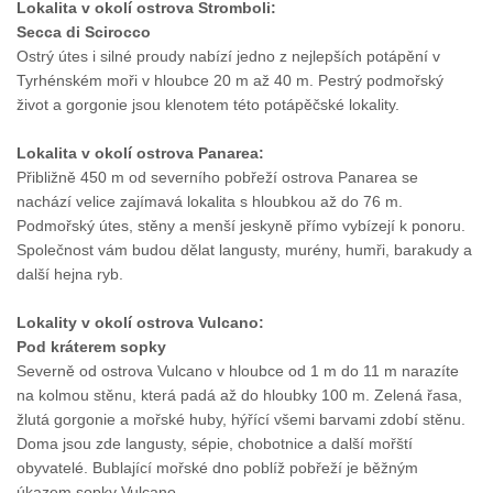
Lokalita v okolí ostrova Stromboli:
Secca di Scirocco
Ostrý útes i silné proudy nabízí jedno z nejlepších potápění v
Tyrhénském moři v hloubce 20 m až 40 m. Pestrý podmořský
život a gorgonie jsou klenotem této potápěčské lokality.
Lokalita v okolí ostrova Panarea:
Přibližně 450 m od severního pobřeží ostrova Panarea se
nachází velice zajímavá lokalita s hloubkou až do 76 m.
Podmořský útes, stěny a menší jeskyně přímo vybízejí k ponoru.
Společnost vám budou dělat langusty, murény, humři, barakudy a
další hejna ryb.
Lokality v okolí ostrova Vulcano:
Pod kráterem sopky
Severně od ostrova Vulcano v hloubce od 1 m do 11 m narazíte
na kolmou stěnu, která padá až do hloubky 100 m. Zelená řasa,
žlutá gorgonie a mořské huby, hýřící všemi barvami zdobí stěnu.
Doma jsou zde langusty, sépie, chobotnice a další mořští
obyvatelé. Bublající mořské dno poblíž pobřeží je běžným
úkazem sopky Vulcano.