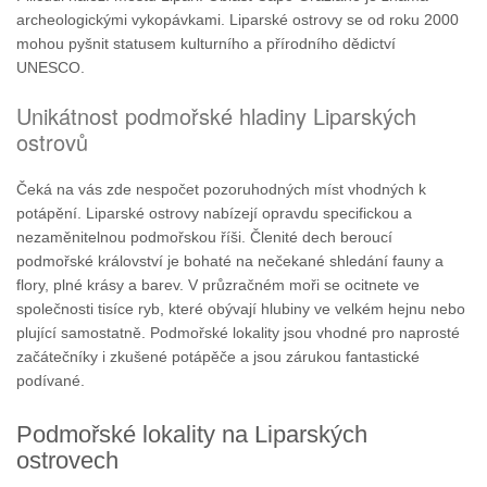
archeologickými vykopávkami. Liparské ostrovy se od roku 2000
mohou pyšnit statusem kulturního a přírodního dědictví
UNESCO.
Unikátnost podmořské hladiny Liparských
ostrovů
Čeká na vás zde nespočet pozoruhodných míst vhodných k
potápění. Liparské ostrovy nabízejí opravdu specifickou a
nezaměnitelnou podmořskou říši. Členité dech beroucí
podmořské království je bohaté na nečekané shledání fauny a
flory, plné krásy a barev. V průzračném moři se ocitnete ve
společnosti tisíce ryb, které obývají hlubiny ve velkém hejnu nebo
plující samostatně. Podmořské lokality jsou vhodné pro naprosté
začátečníky i zkušené potápěče a jsou zárukou fantastické
podívané.
Podmořské lokality na Liparských
ostrovech