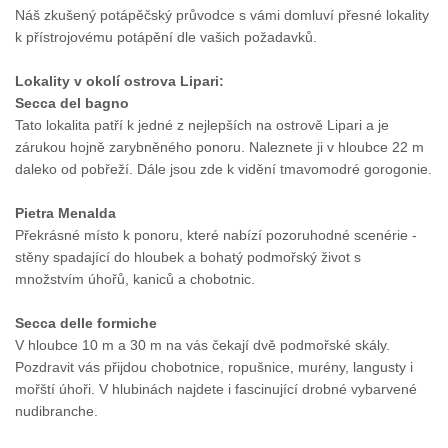
Náš zkušený potápěčský průvodce s vámi domluví přesné lokality
k přístrojovému potápění dle vašich požadavků.
Lokality v okolí ostrova Lipari:
Secca del bagno
Tato lokalita patří k jedné z nejlepších na ostrově Lipari a je
zárukou hojně zarybněného ponoru. Naleznete ji v hloubce 22 m
daleko od pobřeží. Dále jsou zde k vidění tmavomodré gorogonie.
Pietra Menalda
Překrásné místo k ponoru, které nabízí pozoruhodné scenérie -
stěny spadající do hloubek a bohatý podmořský život s
množstvím úhořů, kaniců a chobotnic.
Secca delle formiche
V hloubce 10 m a 30 m na vás čekají dvě podmořské skály.
Pozdravit vás přijdou chobotnice, ropušnice, murény, langusty i
mořští úhoři. V hlubinách najdete i fascinující drobné vybarvené
nudibranche.