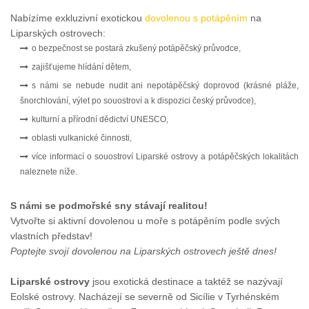
Nabízíme exkluzivní exotickou
dovolenou s potápěním
na
Liparských ostrovech:
o bezpečnost se postará zkušený potápěčský průvodce,
zajišťujeme hlídání dětem,
s námi se nebude nudit ani nepotápěčský doprovod (krásné pláže,
šnorchlování, výlet po souostroví a k dispozici český průvodce),
kulturní a přírodní dědictví UNESCO,
oblasti vulkanické činnosti,
více informací o souostroví Liparské ostrovy a potápěčských lokalitách
naleznete níže.
S námi se podmořské sny stávají realitou!
Vytvořte si aktivní dovolenou u moře s potápěním podle svých
vlastních představ!
Poptejte svojí dovolenou na Liparských ostrovech ještě dnes!
Liparské ostrovy
jsou exotická destinace a taktéž se nazývají
Eolské ostrovy. Nacházejí se severně od Sicílie v Tyrhénském