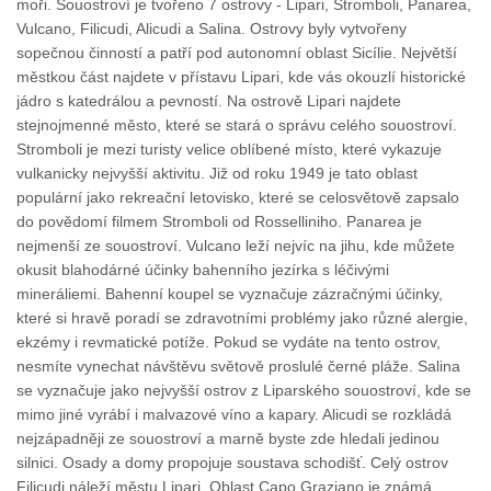
moři. Souostroví je tvořeno 7 ostrovy - Lipari, Stromboli, Panarea,
Vulcano, Filicudi, Alicudi a Salina. Ostrovy byly vytvořeny
sopečnou činností a patří pod autonomní oblast Sicílie. Největší
městkou část najdete v přístavu Lipari, kde vás okouzlí historické
jádro s katedrálou a pevností. Na ostrově Lipari najdete
stejnojmenné město, které se stará o správu celého souostroví.
Stromboli je mezi turisty velice oblíbené místo, které vykazuje
vulkanicky nejvyšší aktivitu. Již od roku 1949 je tato oblast
populární jako rekreační letovisko, které se celosvětově zapsalo
do povědomí filmem Stromboli od Rosselliniho. Panarea je
nejmenší ze souostroví. Vulcano leží nejvíc na jihu, kde můžete
okusit blahodárné účinky bahenního jezírka s léčivými
mineráliemi. Bahenní koupel se vyznačuje zázračnými účinky,
které si hravě poradí se zdravotními problémy jako různé alergie,
ekzémy i revmatické potíže. Pokud se vydáte na tento ostrov,
nesmíte vynechat návštěvu světově proslulé černé pláže. Salina
se vyznačuje jako nejvyšší ostrov z Liparského souostroví, kde se
mimo jiné vyrábí i malvazové víno a kapary. Alicudi se rozkládá
nejzápadněji ze souostroví a marně byste zde hledali jedinou
silnici. Osady a domy propojuje soustava schodišť. Celý ostrov
Filicudi náleží městu Lipari. Oblast Capo Graziano je známá